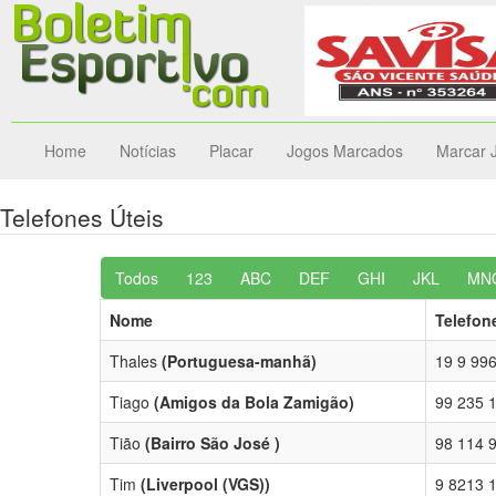
Home
Notícias
Placar
Jogos Marcados
Marcar 
Telefones Úteis
Todos
123
ABC
DEF
GHI
JKL
MN
Nome
Telefon
Thales
(Portuguesa-manhã)
19 9 99
Tiago
(Amigos da Bola Zamigão)
99 235 
Tião
(Bairro São José )
98 114 
Tim
(Liverpool (VGS))
9 8213 